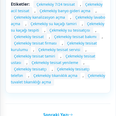
Etiketler:
,
Çekmeköy 7/24 tesisat
Çekmeköy
,
,
acil tesisat
Çekmeköy banyo gideri açma
,
Çekmeköy kanalizasyon açma
Çekmeköy lavabo
,
,
açma
Çekmeköy su kaçağı tamiri
Çekmeköy
,
,
su kaçağı tespiti
Çekmeköy su tesisatçısı
,
,
Çekmeköy tesisat
Çekmeköy tesisat bakımı
,
Çekmeköy tesisat firması
Çekmeköy tesisat
,
,
kurulumu
Çekmeköy tesisat servisi
,
Çekmeköy tesisat tamiri
Çekmeköy tesisat
,
,
ustası
Çekmeköy tesisat yenileme
,
Çekmeköy tesisatçı
Çekmeköy tesisatçı
,
,
telefon
Çekmeköy tıkanıklık açma
Çekmeköy
tuvalet tıkanıklığı açma
Sonraki Yazı