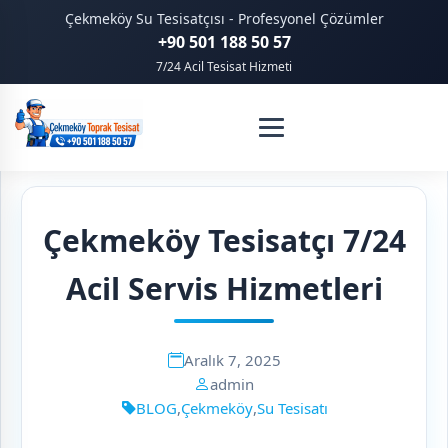
Çekmeköy Su Tesisatçısı - Profesyonel Çözümler
+90 501 188 50 57
7/24 Acil Tesisat Hizmeti
Çekmeköy Tesisatçı 7/24
Acil Servis Hizmetleri
Aralık 7, 2025
admin
BLOG
,
Çekmeköy
,
Su Tesisatı