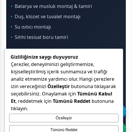
Batarya ve musluk montaj & tamiri
Duş, klozet ve tuvalet montajı
Su ısıtıcı montajı
Sıhhi tesisat boru tamiri
Gizliliğinize saygı duyuyoruz
İletişim & Konum
Çerezler, deneyiminizi geliştirmemize,
kişiselleştirilmiş içerik sunmamıza ve trafiği
analiz etmemize yardımcı olur. Hangi çerezlere
Çekmeköy, Sancaktepe, Ümraniye ve İstanbul
izin vereceğinizi
Özelleştir
butonuna tıklayarak
Anadolu Yakası genelinde hizmet veriyoruz.
seçebilirsiniz. Onaylamak için
Tümünü Kabul
Et
, reddetmek için
Tümünü Reddet
butonuna
tıklayın.
Özelleştir
Tümünü Reddet