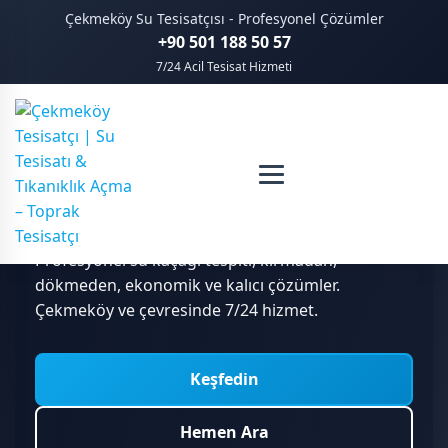
Çekmeköy Su Tesisatçısı - Profesyonel Çözümler
+90 501 188 50 57
7/24 Acil Tesisat Hizmeti
Çekmeköy Su Tesisatçısı -
Cihazlı Kaçak Tespiti
Profesyonel su kaçağı tespiti, kırmadan,
dökmeden, ekonomik ve kalıcı çözümler.
Çekmeköy ve çevresinde 7/24 hizmet.
Keşfedin
Keşfedin
Keşfedin
WhatsApp'tan Yaz
Hemen Ara
Hemen Ara