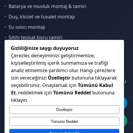
Batarya ve musluk montaj & tamiri
Duş, klozet ve tuvalet montajı
Su ısıtıcı montajı
Sıhhi tesisat boru tamiri
Gizliliğinize saygı duyuyoruz
Çerezler, deneyiminizi geliştirmemize,
İletişim & Konum
kişiselleştirilmiş içerik sunmamıza ve trafiği
analiz etmemize yardımcı olur. Hangi çerezlere
izin vereceğinizi
Özelleştir
butonuna tıklayarak
Çekmeköy, Sancaktepe, Ümraniye ve İstanbul Anadolu
seçebilirsiniz. Onaylamak için
Tümünü Kabul
Yakası genelinde hizmet veriyoruz.
Et
, reddetmek için
Tümünü Reddet
butonuna
tıklayın.
Özelleştir
Tümünü Reddet