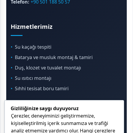
Telefon:
+90 501 188 50 57
Hizmetlerimiz
Su kaçağı tespiti
Batarya ve musluk montaj & tamiri
Duş, klozet ve tuvalet montajı
Su ısıtıcı montajı
Sıhhi tesisat boru tamiri
Gizliliğinize saygı duyuyoruz
İletişim & Konum
Çerezler, deneyiminizi geliştirmemize,
kişiselleştirilmiş içerik sunmamıza ve trafiği
analiz etmemize yardımcı olur. Hangi çerezlere
Çekmeköy, Sancaktepe, Ümraniye ve İstanbul