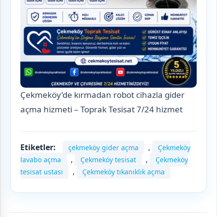
Çekmeköy’de kırmadan robot cihazla gider
açma hizmeti – Toprak Tesisat 7/24 hizmet
Etiketler:
,
çekmeköy gider açma
Çekmeköy
,
,
lavabo açma
Çekmeköy tesisat
Çekmeköy
,
tesisat ustası
Çekmeköy tıkanıklık açma