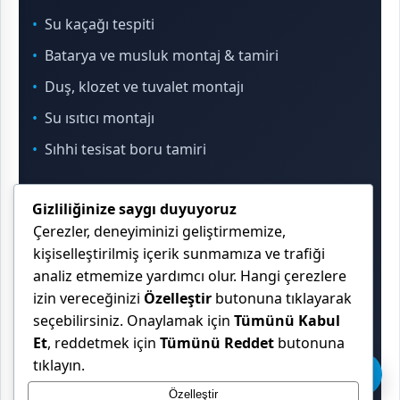
Su kaçağı tespiti
Batarya ve musluk montaj & tamiri
Duş, klozet ve tuvalet montajı
Su ısıtıcı montajı
Sıhhi tesisat boru tamiri
Gizliliğinize saygı duyuyoruz
İletişim & Konum
Çerezler, deneyiminizi geliştirmemize,
kişiselleştirilmiş içerik sunmamıza ve trafiği
analiz etmemize yardımcı olur. Hangi çerezlere
Çekmeköy, Sancaktepe, Ümraniye ve İstanbul
izin vereceğinizi
Özelleştir
butonuna tıklayarak
Anadolu Yakası genelinde hizmet veriyoruz.
seçebilirsiniz. Onaylamak için
Tümünü Kabul
Et
, reddetmek için
Tümünü Reddet
butonuna
tıklayın.
Özelleştir