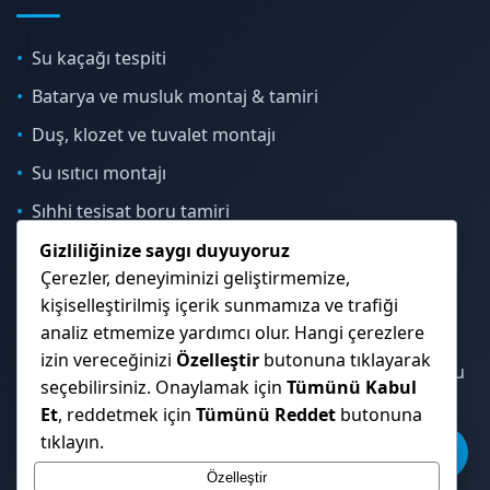
Su kaçağı tespiti
Batarya ve musluk montaj & tamiri
Duş, klozet ve tuvalet montajı
Su ısıtıcı montajı
Sıhhi tesisat boru tamiri
Gizliliğinize saygı duyuyoruz
Çerezler, deneyiminizi geliştirmemize,
İletişim & Konum
kişiselleştirilmiş içerik sunmamıza ve trafiği
analiz etmemize yardımcı olur. Hangi çerezlere
izin vereceğinizi
Özelleştir
butonuna tıklayarak
Çekmeköy, Sancaktepe, Ümraniye ve İstanbul Anadolu
seçebilirsiniz. Onaylamak için
Tümünü Kabul
Yakası genelinde hizmet veriyoruz.
Et
, reddetmek için
Tümünü Reddet
butonuna
tıklayın.
Özelleştir