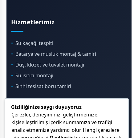
Hizmetlerimiz
Su kaçağı tespiti
Batarya ve musluk montaj & tamiri
Duş, klozet ve tuvalet montajı
Su ısıtıcı montajı
Sıhhi tesisat boru tamiri
Gizliliğinize saygı duyuyoruz
İletişim & Konum
Çerezler, deneyiminizi geliştirmemize,
kişiselleştirilmiş içerik sunmamıza ve trafiği
analiz etmemize yardımcı olur. Hangi çerezlere
Çekmeköy, Sancaktepe, Ümraniye ve İstanbul
izin vereceğinizi
Özelleştir
butonuna tıklayarak