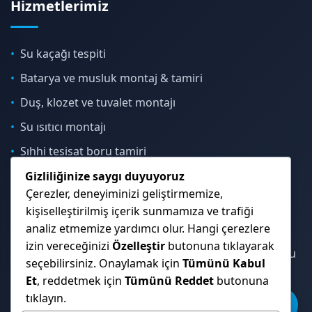
Hizmetlerimiz
Su kaçağı tespiti
Batarya ve musluk montaj & tamiri
Duş, klozet ve tuvalet montajı
Su ısıtıcı montajı
Sıhhi tesisat boru tamiri
Gizliliğinize saygı duyuyoruz
Çerezler, deneyiminizi geliştirmemize,
İletişim & Konum
kişiselleştirilmiş içerik sunmamıza ve trafiği
analiz etmemize yardımcı olur. Hangi çerezlere
izin vereceğinizi
Özelleştir
butonuna tıklayarak
Çekmeköy, Sancaktepe, Ümraniye ve İstanbul Anadolu
seçebilirsiniz. Onaylamak için
Tümünü Kabul
Yakası genelinde hizmet veriyoruz.
Et
, reddetmek için
Tümünü Reddet
butonuna
tıklayın.