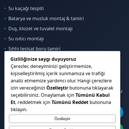
Su kaçağı tespiti
Batarya ve musluk montaj & tamiri
Duş, klozet ve tuvalet montajı
Su ısıtıcı montajı
Sıhhi tesisat boru tamiri
Gizliliğinize saygı duyuyoruz
Çerezler, deneyiminizi geliştirmemize,
İletişim & Konum
kişiselleştirilmiş içerik sunmamıza ve trafiği
analiz etmemize yardımcı olur. Hangi çerezlere
izin vereceğinizi
Özelleştir
butonuna tıklayarak
Çekmeköy, Sancaktepe, Ümraniye ve İstanbul Anadolu
seçebilirsiniz. Onaylamak için
Tümünü Kabul
Yakası genelinde hizmet veriyoruz.
Et
, reddetmek için
Tümünü Reddet
butonuna
tıklayın.
Özelleştir