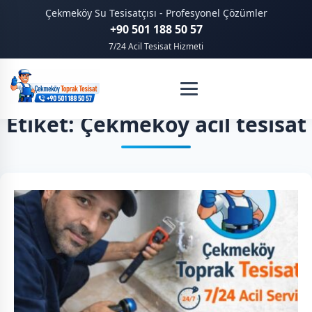
Çekmeköy Su Tesisatçısı - Profesyonel Çözümler
+90 501 188 50 57
7/24 Acil Tesisat Hizmeti
Etiket: Çekmeköy acil tesisat