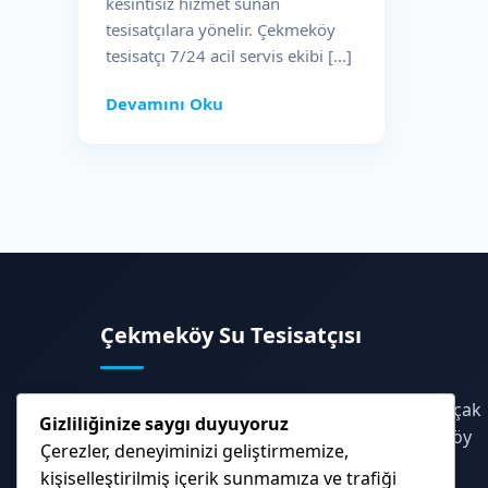
kesintisiz hizmet sunan
tesisatçılara yönelir. Çekmeköy
tesisatçı 7/24 acil servis ekibi […]
Devamını Oku
Çekmeköy Su Tesisatçısı
Profesyonel su tesisat hizmetleri, cihazlı kaçak
Gizliliğinize saygı duyuyoruz
tespiti, montaj ve tamir çözümleri. Çekmeköy
Çerezler, deneyiminizi geliştirmemize,
ve çevresinde 7/24 hızlı servis.
kişiselleştirilmiş içerik sunmamıza ve trafiği