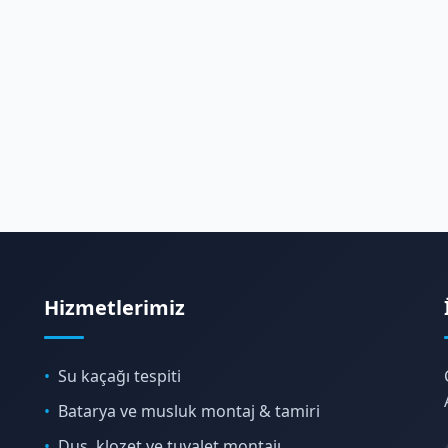
Hizmetlerimiz
Su kaçağı tespiti
Batarya ve musluk montaj & tamiri
Duş, klozet ve tuvalet montajı