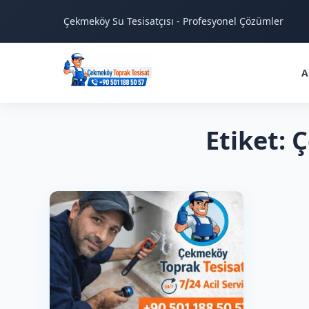
Çekmeköy Su Tesisatçısı - Profesyonel Çözümler
A
Etiket: 