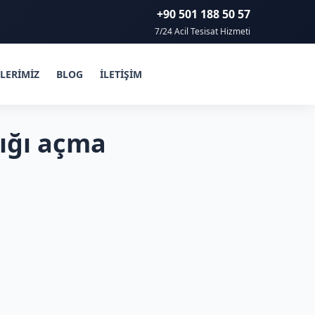
+90 501 188 50 57
7/24 Acil Tesisat Hizmeti
LERİMİZ
BLOG
İLETİŞİM
lığı açma