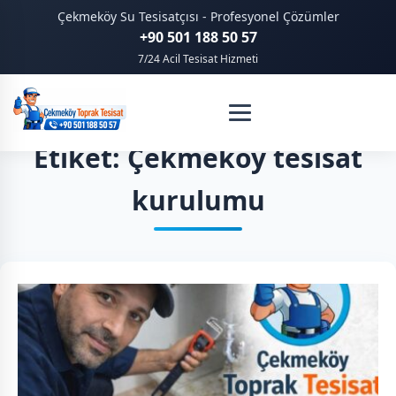
Çekmeköy Su Tesisatçısı - Profesyonel Çözümler
+90 501 188 50 57
7/24 Acil Tesisat Hizmeti
Etiket: Çekmeköy tesisat
kurulumu