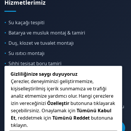
Hizmetlerimiz
Su kaçağı tespiti
Batarya ve musluk montaj & tamiri
Duş, klozet ve tuvalet montajı
Su ısıtıcı montajı
Sıhhi tesisat boru tamiri
Gizliliğinize saygı duyuyoruz
Çerezler, deneyiminizi geliştirmemize,
İletişim & Konum
kişiselleştirilmiş içerik sunmamıza ve trafiği
analiz etmemize yardımcı olur. Hangi çerezlere
izin vereceğinizi
Özelleştir
butonuna tıklayarak
Çekmeköy, Sancaktepe, Ümraniye ve İstanbul Anadolu
seçebilirsiniz. Onaylamak için
Tümünü Kabul
Yakası genelinde hizmet veriyoruz.
Et
, reddetmek için
Tümünü Reddet
butonuna
tıklayın.