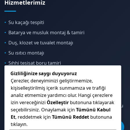
Hizmetlerimiz
Su kaçağı tespiti
Batarya ve musluk montaj & tamiri
Duş, klozet ve tuvalet montajı
Su ısıtıcı montajı
Sıhhi tesisat boru tamiri
Gizliliğinize saygı duyuyoruz
Çerezler, deneyiminizi geliştirmemize,
İletişim & Konum
kişiselleştirilmiş içerik sunmamıza ve trafiği
analiz etmemize yardımcı olur. Hangi çerezlere
izin vereceğinizi
Özelleştir
butonuna tıklayarak
Çekmeköy, Sancaktepe, Ümraniye ve İstanbul Anadolu
seçebilirsiniz. Onaylamak için
Tümünü Kabul
Yakası genelinde hizmet veriyoruz.
Et
, reddetmek için
Tümünü Reddet
butonuna
tıklayın.