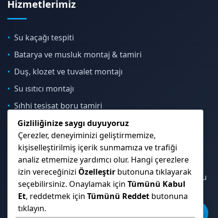
Hizmetlerimiz
Su kaçağı tespiti
Batarya ve musluk montaj & tamiri
Duş, klozet ve tuvalet montajı
Su ısıtıcı montajı
Sıhhi tesisat boru tamiri
Gizliliğinize saygı duyuyoruz
Çerezler, deneyiminizi geliştirmemize,
İletişim & Konum
kişiselleştirilmiş içerik sunmamıza ve trafiği
analiz etmemize yardımcı olur. Hangi çerezlere
izin vereceğinizi
Özelleştir
butonuna tıklayarak
Çekmeköy, Sancaktepe, Ümraniye ve İstanbul Anadolu
seçebilirsiniz. Onaylamak için
Tümünü Kabul
Yakası genelinde hizmet veriyoruz.
Et
, reddetmek için
Tümünü Reddet
butonuna
tıklayın.