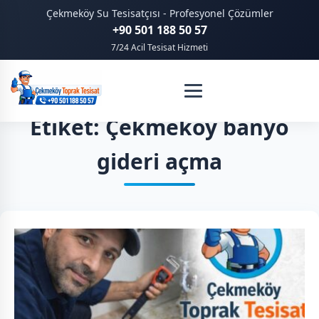
Çekmeköy Su Tesisatçısı - Profesyonel Çözümler
+90 501 188 50 57
7/24 Acil Tesisat Hizmeti
Etiket: Çekmeköy banyo
gideri açma