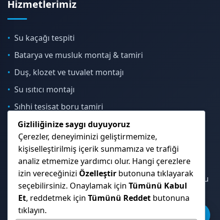
Hizmetlerimiz
Su kaçağı tespiti
Batarya ve musluk montaj & tamiri
Duş, klozet ve tuvalet montajı
Su ısıtıcı montajı
Sıhhi tesisat boru tamiri
Gizliliğinize saygı duyuyoruz
Çerezler, deneyiminizi geliştirmemize,
İletişim & Konum
kişiselleştirilmiş içerik sunmamıza ve trafiği
analiz etmemize yardımcı olur. Hangi çerezlere
izin vereceğinizi
Özelleştir
butonuna tıklayarak
Çekmeköy, Sancaktepe, Ümraniye ve İstanbul Anadolu
seçebilirsiniz. Onaylamak için
Tümünü Kabul
Yakası genelinde hizmet veriyoruz.
Et
, reddetmek için
Tümünü Reddet
butonuna
tıklayın.