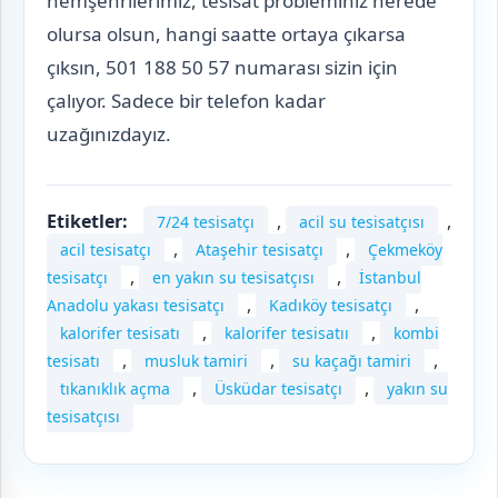
hemşehrilerimiz, tesisat probleminiz nerede
olursa olsun, hangi saatte ortaya çıkarsa
çıksın, 501 188 50 57 numarası sizin için
çalıyor. Sadece bir telefon kadar
uzağınızdayız.
Etiketler:
,
,
7/24 tesisatçı
acil su tesisatçısı
,
,
acil tesisatçı
Ataşehir tesisatçı
Çekmeköy
,
,
tesisatçı
en yakın su tesisatçısı
İstanbul
,
,
Anadolu yakası tesisatçı
Kadıköy tesisatçı
,
,
kalorifer tesisatı
kalorifer tesisatıı
kombi
,
,
,
tesisatı
musluk tamiri
su kaçağı tamiri
,
,
tıkanıklık açma
Üsküdar tesisatçı
yakın su
tesisatçısı