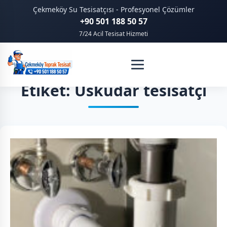
Çekmeköy Su Tesisatçısı - Profesyonel Çözümler
+90 501 188 50 57
7/24 Acil Tesisat Hizmeti
Etiket: Üsküdar tesisatçı