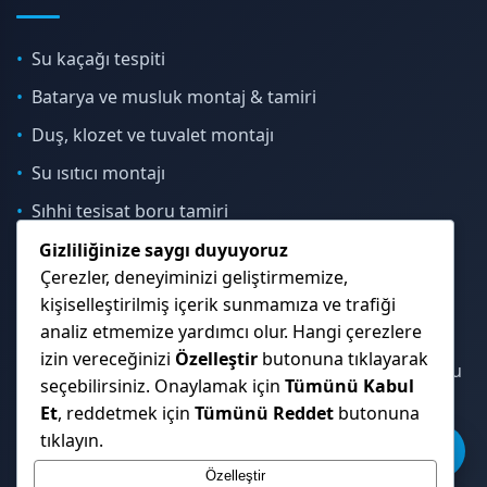
Su kaçağı tespiti
Batarya ve musluk montaj & tamiri
Duş, klozet ve tuvalet montajı
Su ısıtıcı montajı
Sıhhi tesisat boru tamiri
Gizliliğinize saygı duyuyoruz
Çerezler, deneyiminizi geliştirmemize,
İletişim & Konum
kişiselleştirilmiş içerik sunmamıza ve trafiği
analiz etmemize yardımcı olur. Hangi çerezlere
izin vereceğinizi
Özelleştir
butonuna tıklayarak
Çekmeköy, Sancaktepe, Ümraniye ve İstanbul Anadolu
seçebilirsiniz. Onaylamak için
Tümünü Kabul
Yakası genelinde hizmet veriyoruz.
Et
, reddetmek için
Tümünü Reddet
butonuna
tıklayın.
Özelleştir