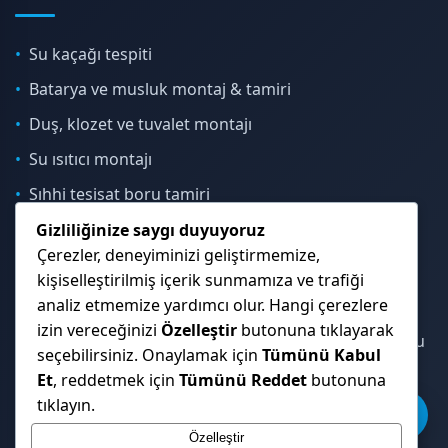
Su kaçağı tespiti
Batarya ve musluk montaj & tamiri
Duş, klozet ve tuvalet montajı
Su ısıtıcı montajı
Sıhhi tesisat boru tamiri
Gizliliğinize saygı duyuyoruz
Çerezler, deneyiminizi geliştirmemize,
İletişim & Konum
kişiselleştirilmiş içerik sunmamıza ve trafiği
analiz etmemize yardımcı olur. Hangi çerezlere
izin vereceğinizi
Özelleştir
butonuna tıklayarak
Çekmeköy, Sancaktepe, Ümraniye ve İstanbul Anadolu
seçebilirsiniz. Onaylamak için
Tümünü Kabul
Yakası genelinde hizmet veriyoruz.
Et
, reddetmek için
Tümünü Reddet
butonuna
tıklayın.
Özelleştir