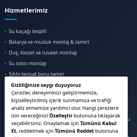
Hizmetlerimiz
Su kaçağı tespiti
Batarya ve musluk montaj & tamiri
Duş, klozet ve tuvalet montajı
Su ısıtıcı montajı
Sıhhi tesisat boru tamiri
Gizliliğinize saygı duyuyoruz
Çerezler, deneyiminizi geliştirmemize,
İletişim & Konum
kişiselleştirilmiş içerik sunmamıza ve trafiği
analiz etmemize yardımcı olur. Hangi çerezlere
izin vereceğinizi
Özelleştir
butonuna tıklayarak
Çekmeköy, Sancaktepe, Ümraniye ve İstanbul Anadolu
seçebilirsiniz. Onaylamak için
Tümünü Kabul
Yakası genelinde hizmet veriyoruz.
Et
, reddetmek için
Tümünü Reddet
butonuna