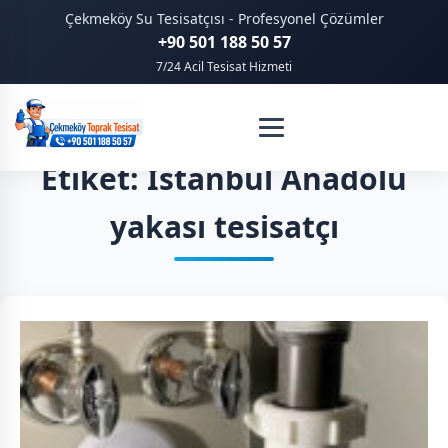
Çekmeköy Su Tesisatçısı - Profesyonel Çözümler
+90 501 188 50 57
7/24 Acil Tesisat Hizmeti
Etiket: İstanbul Anadolu
yakası tesisatçı