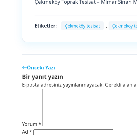
Çekmeköy Toprak Tesisat – Mimar Sinan Mah
Etiketler:
,
Çekmeköy tesisat
Çekmeköy te
Önceki Yazı
Bir yanıt yazın
E-posta adresiniz yayınlanmayacak.
Gerekli alanl
Yorum
*
Ad
*