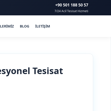
+90 501 188 50 57
7/24 Acil Tesisat Hizmeti
LERİMİZ
BLOG
İLETİŞİM
syonel Tesisat