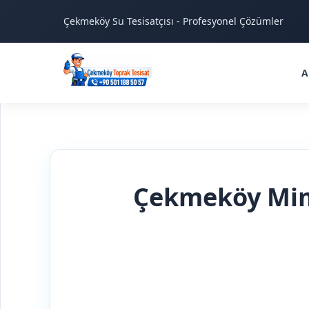
Çekmeköy Su Tesisatçısı - Profesyonel Çözümler
A
Çekmeköy Mima