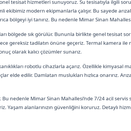
 tesisat hizmetleri sunuyoruz. Su tesisatıyla ilgili sorun
i ekibimiz modern ekipmanlarla çalışır. Bu sayede arızal
rıca bölgeyi iyi tanırız. Bu nedenle Mimar Sinan Mahallesi
aları bölgede sık görülür. Bununla birlikte genel tesisat s
ece gereksiz tadilatın önüne geçeriz. Termal kamera ile n
onuç olarak kalıcı çözümler sunarız.
anıklıkları robotlu cihazlarla açarız. Özellikle kimyasal
elde edilir. Damlatan muslukları hızlıca onarırız. Arızal
lir. Bu nedenle Mimar Sinan Mahallesi’nde 7/24 acil servis
z. Yaşam alanlarınızın güvenliğini koruruz. Detaylı hizmet 