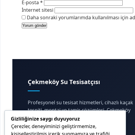
E-posta
*
İnternet sitesi
Daha sonraki yorumlarımda kullanılması için adı
Çekmeköy Su Tesisatçısı
Profesyonel su tesisat hizmetleri, cihazlı kaçak
tespiti, montaj ve tamir çözümleri. Çekmeköy
ve çevresinde 7/24 hızlı servis.
Gizliliğinize saygı duyuyoruz
Çerezler, deneyiminizi geliştirmemize,
Telefon:
+90 501 188 50 57
kişiselleştirilmiş içerik sunmamıza ve trafiği