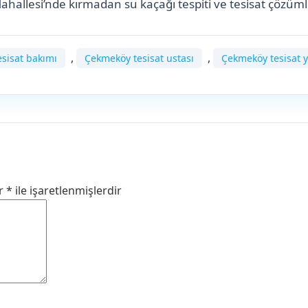
allesi’nde kırmadan su kaçağı tespiti ve tesisat çözüml
,
,
sisat bakımı
Çekmeköy tesisat ustası
Çekmeköy tesisat 
ar
*
ile işaretlenmişlerdir