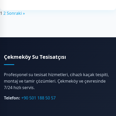
Sayfalar
1
2
Sonraki »
Çekmeköy Su Tesisatçısı
Profesyonel su tesisat hizmetleri, cihazlı kaçak tespiti,
montaj ve tamir çözümleri. Çekmeköy ve çevresinde
7/24 hızlı servis.
Telefon:
+90 501 188 50 57