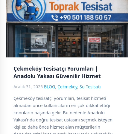
Çekmeköy Tesisatçı Yorumları |
Anadolu Yakası Güvenilir Hizmet
Aralık 31, 2025
BLOG
,
Çekmeköy
,
Su Tesisatı
Çekmeköy tesisatçı yorumları, tesisat hizmeti
almadan önce kullanıcıların en çok dikkat ettiği
konuların başında gelir. Bu nedenle Anadolu
Yakası’nda doğru tesisat ustasını seçmek isteyen
kişiler, daha önce hizmet alan müşterilerin