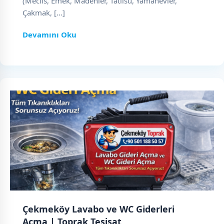
(Meclis, Emek, Madenler, Tatlısu, Yamanevler,
Çakmak, […]
Devamını Oku
Çekmeköy Lavabo ve WC Giderleri
Açma | Toprak Tesisat