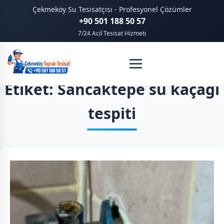
Çekmeköy Su Tesisatçısı - Profesyonel Çözümler
+90 501 188 50 57
7/24 Acil Tesisat Hizmeti
Etiket: Sancaktepe su kaçağı
tespiti