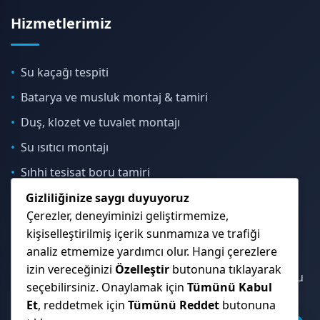
Hizmetlerimiz
Su kaçağı tespiti
Batarya ve musluk montaj & tamiri
Duş, klozet ve tuvalet montajı
Su ısıtıcı montajı
Sıhhi tesisat boru tamiri
Gizliliğinize saygı duyuyoruz
Çerezler, deneyiminizi geliştirmemize,
İletişim & Konum
kişiselleştirilmiş içerik sunmamıza ve trafiği
analiz etmemize yardımcı olur. Hangi çerezlere
izin vereceğinizi
Özelleştir
butonuna tıklayarak
Çekmeköy, Sancaktepe, Ümraniye ve İstanbul Anadolu
seçebilirsiniz. Onaylamak için
Tümünü Kabul
Yakası genelinde hizmet veriyoruz.
Et
, reddetmek için
Tümünü Reddet
butonuna