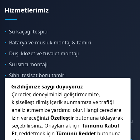
Hizmetlerimiz
Su kaçağı tespiti
Batarya ve musluk montaj & tamiri
Duş, klozet ve tuvalet montajı
Su ısıtıcı montajı
Sıhhi tesisat boru tamiri
Gizliliğinize saygı duyuyoruz
Çerezler, deneyiminizi geliştirmemize,
İletişim & Konum
kişiselleştirilmiş içerik sunmamıza ve trafiği
analiz etmemize yardımcı olur. Hangi çerezlere
izin vereceğinizi
Özelleştir
butonuna tıklayarak
Çekmeköy, Sancaktepe, Ümraniye ve İstanbul Anadolu
seçebilirsiniz. Onaylamak için
Tümünü Kabul
Yakası genelinde hizmet veriyoruz.
Et
, reddetmek için
Tümünü Reddet
butonuna