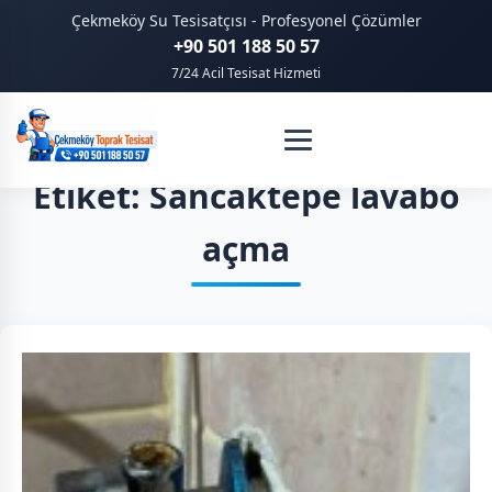
Çekmeköy Su Tesisatçısı - Profesyonel Çözümler
+90 501 188 50 57
7/24 Acil Tesisat Hizmeti
Etiket: Sancaktepe lavabo
açma