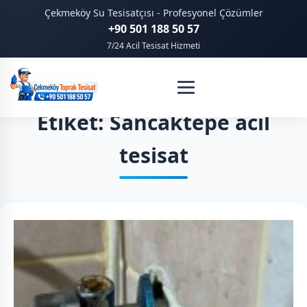
Çekmeköy Su Tesisatçısı - Profesyonel Çözümler
+90 501 188 50 57
7/24 Acil Tesisat Hizmeti
Etiket: Sancaktepe acil
tesisat