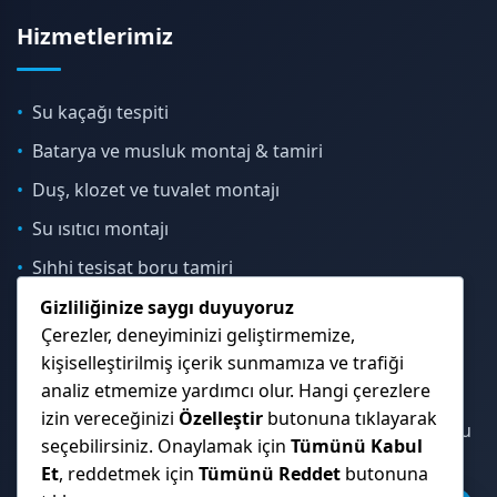
Hizmetlerimiz
Su kaçağı tespiti
Batarya ve musluk montaj & tamiri
Duş, klozet ve tuvalet montajı
Su ısıtıcı montajı
Sıhhi tesisat boru tamiri
Gizliliğinize saygı duyuyoruz
Çerezler, deneyiminizi geliştirmemize,
İletişim & Konum
kişiselleştirilmiş içerik sunmamıza ve trafiği
analiz etmemize yardımcı olur. Hangi çerezlere
izin vereceğinizi
Özelleştir
butonuna tıklayarak
Çekmeköy, Sancaktepe, Ümraniye ve İstanbul Anadolu
seçebilirsiniz. Onaylamak için
Tümünü Kabul
Yakası genelinde hizmet veriyoruz.
Et
, reddetmek için
Tümünü Reddet
butonuna