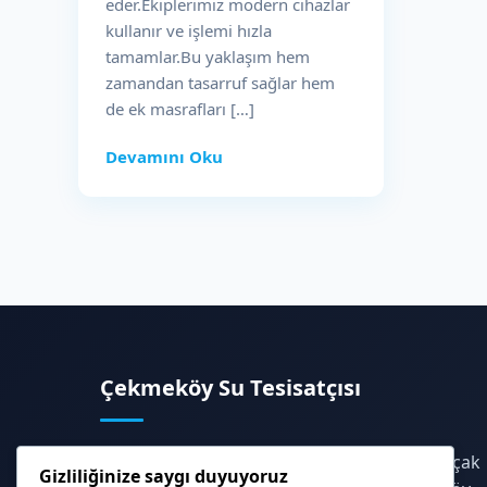
eder.Ekiplerimiz modern cihazlar
kullanır ve işlemi hızla
tamamlar.Bu yaklaşım hem
zamandan tasarruf sağlar hem
de ek masrafları […]
Devamını Oku
Çekmeköy Su Tesisatçısı
Profesyonel su tesisat hizmetleri, cihazlı kaçak
Gizliliğinize saygı duyuyoruz