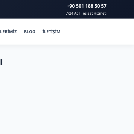
+90 501 188 50 57
7/24 Acil Tesisat Hizmeti
LERİMİZ
BLOG
İLETİŞİM
ı