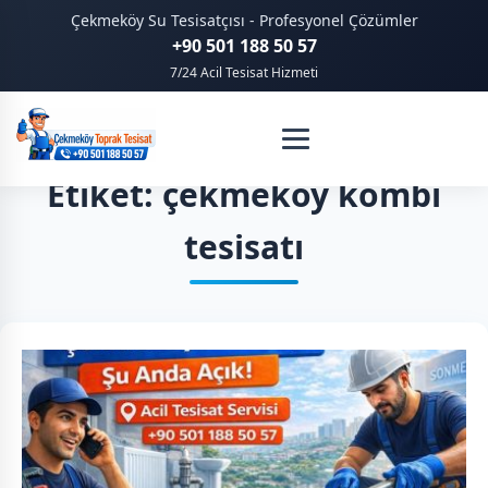
Çekmeköy Su Tesisatçısı - Profesyonel Çözümler
+90 501 188 50 57
7/24 Acil Tesisat Hizmeti
Etiket: çekmeköy kombi
tesisatı