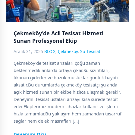
Çekmeköy’de Acil Tesisat Hizmeti
Sunan Profesyonel Ekip
Aralık 31, 2025
BLOG
,
Çekmeköy
,
Su Tesisatı
Çekmeköy’de tesisat arızaları çoğu zaman
beklenmedik anlarda ortaya çıkar.Su sızıntıları,
tıkanan giderler ve bozuk musluklar günlük hayatı
aksatır.Bu durumlarda çekmeköy tesisatçı şu anda
açık hizmeti sunan bir ekibe hızlıca ulaşmak gerekir.
Deneyimli tesisat ustaları arızayı kısa sürede tespit
eder.Ekiplerimiz modern cihazlar kullanır ve işlemi
hızla tamamlar.Bu yaklaşım hem zamandan tasarruf
sağlar hem de ek masrafları […]
Devamını Oku