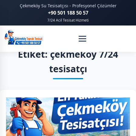
Çekmeköy Su Tesisatçısı - Profesyonel Çözümler
+90 501 188 50 57
7/24 Acil Tesisat Hizmeti
Etiket: çekmeköy 7/24
tesisatçı