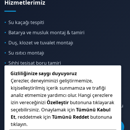
Hizmetlerimiz
Su kaçağı tespiti
Batarya ve musluk montaj & tamiri
Duş, klozet ve tuvalet montajı
Su ısıtıcı montajı
Sıhhi tesisat boru tamiri
Gizliliğinize saygı duyuyoruz
Çerezler, deneyiminizi geliştirmemize,
İletişim & Konum
kişiselleştirilmiş içerik sunmamıza ve trafiği
analiz etmemize yardımcı olur. Hangi çerezlere
izin vereceğinizi
Özelleştir
butonuna tıklayarak
Çekmeköy, Sancaktepe, Ümraniye ve İstanbul Anadolu
seçebilirsiniz. Onaylamak için
Tümünü Kabul
Yakası genelinde hizmet veriyoruz.
Et
, reddetmek için
Tümünü Reddet
butonuna
tıklayın.