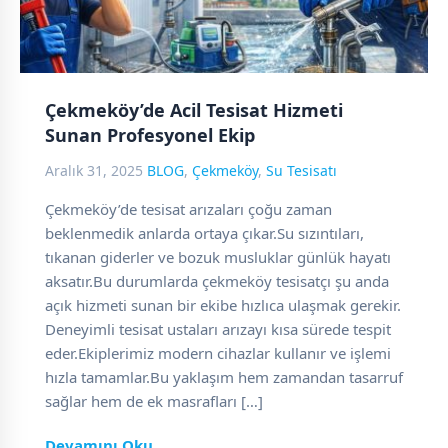
Çekmeköy’de Acil Tesisat Hizmeti
Sunan Profesyonel Ekip
Aralık 31, 2025
BLOG
,
Çekmeköy
,
Su Tesisatı
Çekmeköy’de tesisat arızaları çoğu zaman
beklenmedik anlarda ortaya çıkar.Su sızıntıları,
tıkanan giderler ve bozuk musluklar günlük hayatı
aksatır.Bu durumlarda çekmeköy tesisatçı şu anda
açık hizmeti sunan bir ekibe hızlıca ulaşmak gerekir.
Deneyimli tesisat ustaları arızayı kısa sürede tespit
eder.Ekiplerimiz modern cihazlar kullanır ve işlemi
hızla tamamlar.Bu yaklaşım hem zamandan tasarruf
sağlar hem de ek masrafları […]
Devamını Oku