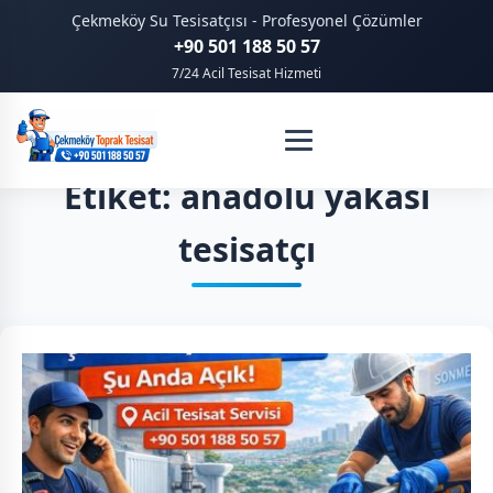
Çekmeköy Su Tesisatçısı - Profesyonel Çözümler
+90 501 188 50 57
7/24 Acil Tesisat Hizmeti
Etiket: anadolu yakası
tesisatçı