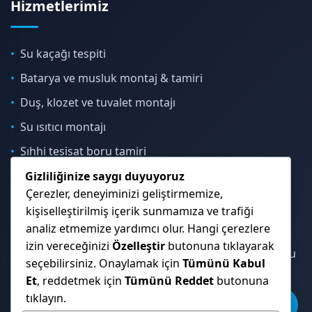
Hizmetlerimiz
Su kaçağı tespiti
Batarya ve musluk montaj & tamiri
Duş, klozet ve tuvalet montajı
Su ısıtıcı montajı
Sıhhi tesisat boru tamiri
Gizliliğinize saygı duyuyoruz
Çerezler, deneyiminizi geliştirmemize,
İletişim & Konum
kişiselleştirilmiş içerik sunmamıza ve trafiği
analiz etmemize yardımcı olur. Hangi çerezlere
izin vereceğinizi
Özelleştir
butonuna tıklayarak
Çekmeköy, Sancaktepe, Ümraniye ve İstanbul Anadolu
seçebilirsiniz. Onaylamak için
Tümünü Kabul
Yakası genelinde hizmet veriyoruz.
Et
, reddetmek için
Tümünü Reddet
butonuna
tıklayın.