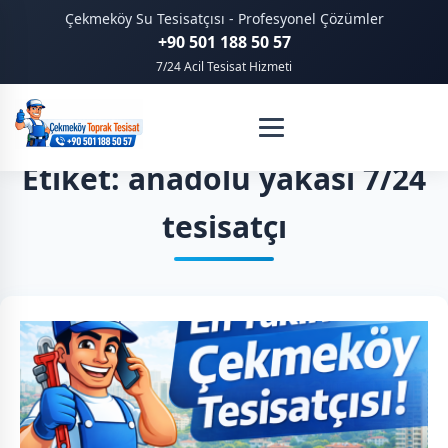
Çekmeköy Su Tesisatçısı - Profesyonel Çözümler
+90 501 188 50 57
7/24 Acil Tesisat Hizmeti
Etiket: anadolu yakası 7/24
tesisatçı