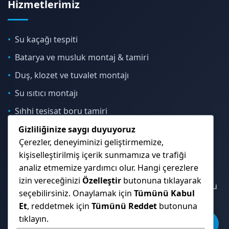
Hizmetlerimiz
Su kaçağı tespiti
Batarya ve musluk montaj & tamiri
Duş, klozet ve tuvalet montajı
Su ısıtıcı montajı
Sıhhi tesisat boru tamiri
Gizliliğinize saygı duyuyoruz
Çerezler, deneyiminizi geliştirmemize,
İletişim & Konum
kişiselleştirilmiş içerik sunmamıza ve trafiği
analiz etmemize yardımcı olur. Hangi çerezlere
izin vereceğinizi
Özelleştir
butonuna tıklayarak
Çekmeköy, Sancaktepe, Ümraniye ve İstanbul Anadolu
seçebilirsiniz. Onaylamak için
Tümünü Kabul
Yakası genelinde hizmet veriyoruz.
Et
, reddetmek için
Tümünü Reddet
butonuna
tıklayın.